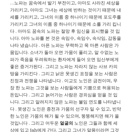
…노파는 꿈속에서 발기 부전이고, 아마도 사라진 세상을
가리키고, 아마도 그녀는 세상에 반하는 것이기 때문에 내
세를 가리키고, 그녀의 이름 중 하나이기 때문에 포도주를
가리키고 그녀의 이름 중 하나이기 때문에 소를 가리 킵니
다 . 아마도 꿈속의 노파는 절망 후 임신을 표시했을 것 입
니다. 아마 노파를 본 것은 속임수, 속임수, 속삭임, 감동을
나타 냈습니다 . 아픈 노파는 무력하고 목 마른 사람은 가
뭄입니다. 소녀가 돌아 오면 가뭄이 풀리고, 알 수없는 노
파가 죽음을 두려워하는 환자에게 들어 오면 임산부에게
좋은 증거가된다 . 그리고 노파는 자라지 않는 사브 카의
땅을 가리킨다 . 그리고 낡은 못생긴 표정을 보는 사람은
진정과 전쟁을 나타냅니다 . 이교도 노인은 금전이며, 무
장 한 노파는 그것을 보는 사람들에게 기쁨으로 허용되는
돈입니다 . 그리고 늙어가는 사람은 경외심을 얻을 것 입
니다. 그리고 알려지지 않은 노파는 불임 연도를 나타냅니
다 . 못생긴 노인은 종전과 가뭄의 선구자 일 수 있고, 빈약
한 노인은 가뭄의 해가 될 수 있으며, 뚱뚱해지면 해가 올
것입니다 . 그리고 어두운
얼굴의
노인은 그들과 함께 세
상에 있고 Jah에게 간다. 그리고 그녀가 알몸이라면 그것