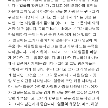
니다 ).
얼굴의
황변입니다 . 그리고 에티오피아와 흑인들
가운데 그의 얼굴이 하얗다는 것을 본 사람은 누구나 그의
위선을 나타냅니다 . 그리고 뺨의 살이 사라지는 것을 본
다면 그는 사람들에게 물어볼 것이고 그는 그 문제에 의해
서만 살 것 입니다. 그리고 hadeeth에서 : ( 그가 하나님을
만날 때까지 문제는 당신 중 한 사람에게 남아 있으며 그
의 얼굴에는 고기가 흩어지지 않습니다 .) 그가 얼굴에 어
두움이나 뒤틀림을 본다면 그는 종교의 부패 또는 부족을
나타냅니다. 그의 지위의 . 그리고 그가 그의 얼굴을 파랗
게 본다면, 그는 범죄자입니다. 왜냐하면 전능하신 하나님
께서 말씀하시기 때문입니다 : (그리고 그날 범죄자들은 ​​
파랗게 꽉 차게 될 것입니다 ). 그리고 그가 그의 얼굴을 검
게 본다면, 그것은 그가 그의 종교에서 가져온 많은 거짓
말 또는 이단을 나타냅니다 . 얼굴이 크면 키를 나타냅니
다 . 노란 얼굴은 아마도 사랑과 사랑을 나타냅니다 . 여자
가 그을음으로 얼굴을 검게 한 것을 본다면 그것은 그녀의
남편의 죽음이고, 그녀가 향수를 바르는 것을 본다면 그녀
와 그녀의 남편에게 좋습니다 .
얼굴의
유창함, 미소, 하얗