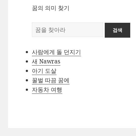
꿈의 의미 찾기
꿈
의
사
사람에게 돌 던지기
전
새 Nawras
아기 도살
꿀벌 따끔 꿈에
자동차 여행