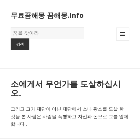
무료꿈해몽 꿈해몽.info
꿈
의
MENU
사
AND
전
WIDGETS
소에게서 무언가를 도살하십시
오.
그리고 그가 제단이 아닌 제단에서 소나 황소를 도살 한
것을 본 사람은 사람을 폭행하고 자신과 돈으로 그를 압제
합니다 .