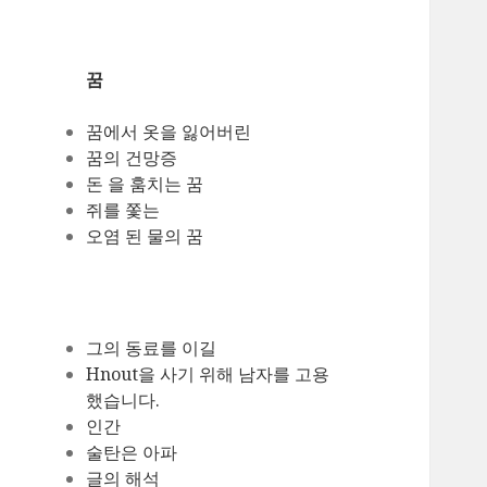
꿈
꿈에서 옷을 잃어버린
꿈의 건망증
돈 을 훔치는 꿈
쥐를 쫓는
오염 된 물의 꿈
그의 동료를 이길
Hnout을 사기 위해 남자를 고용
했습니다.
인간
술탄은 아파
글의 해석