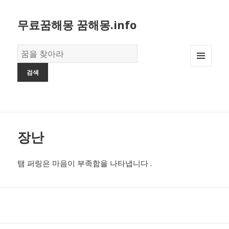
무료꿈해몽 꿈해몽.info
꿈
의
MENU
사
AND
전
WIDGETS
장난
탬 퍼링은 마음이 부족함을 나타냅니다 .