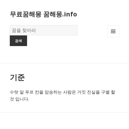
무료꿈해몽 꿈해몽.info
꿈
의
MENU
사
AND
전
WIDGETS
기준
수랏 알 푸르 칸을 암송하는 사람은 거짓 진실을 구별 할
것 입니다.